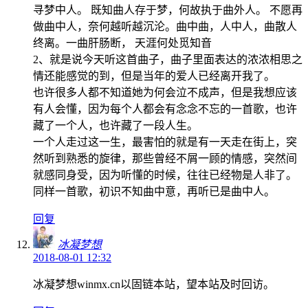
寻梦中人。 既知曲人存于梦，何故执于曲外人。 不愿再
做曲中人，奈何越听越沉沦。曲中曲，人中人，曲散人
终离。一曲肝肠断， 天涯何处觅知音
2、就是说今天听这首曲子，曲子里面表达的浓浓相思之
情还能感觉的到，但是当年的爱人已经离开我了。
也许很多人都不知道她为何会泣不成声，但是我想应该
有人会懂，因为每个人都会有念念不忘的一首歌，也许
藏了一个人，也许藏了一段人生。
一个人走过这一生，最害怕的就是有一天走在街上，突
然听到熟悉的旋律，那些曾经不屑一顾的情感，突然间
就感同身受，因为听懂的时候，往往已经物是人非了。
同样一首歌，初识不知曲中意，再听已是曲中人。
回复
冰凝梦想
2018-08-01 12:32
冰凝梦想winmx.cn以固链本站，望本站及时回访。