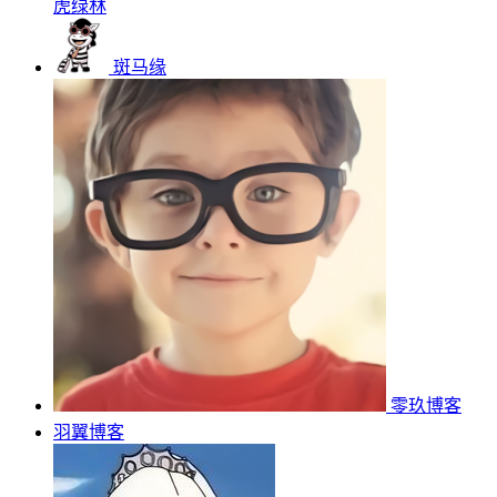
虎绿林
斑马缘
零玖博客
羽翼博客