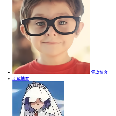
零玖博客
羽翼博客