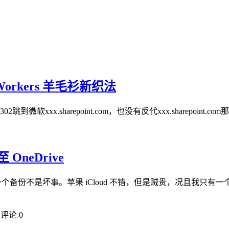
CFWorkers 羊毛衫新织法
跳到微软xxx.sharepoint.com，也没有反代xxx.sharepoint.c
至 OneDrive
不是坏事。苹果 iCloud 不错，但是贼贵，况且我只有一个进过水的 S
评论 0