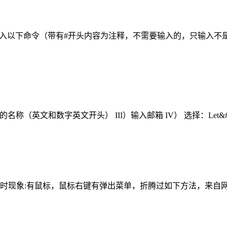
，输入以下命令（带有#开头内容为注释，不需要输入的，只输入不是#开头
名称（英文和数字英文开头） III）输入邮箱 IV） 选择：Let&#039;s 
白屏白屏时现象:有鼠标，鼠标右键有弹出菜单，折腾过如下方法，来