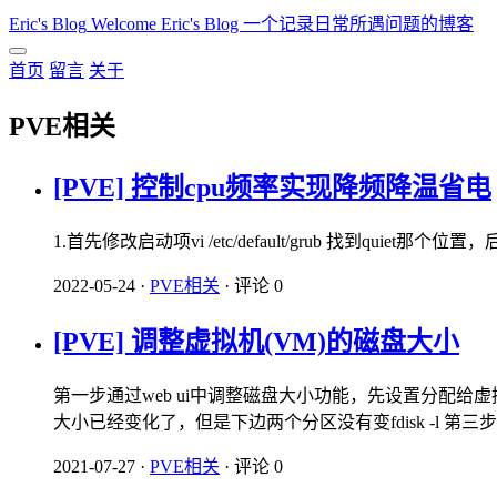
Eric's Blog
Welcome Eric's Blog 一个记录日常所遇问题的博客
首页
留言
关于
PVE相关
[PVE] 控制cpu频率实现降频降温省电
1.首先修改启动项vi /etc/default/grub 找到quiet那个位置，后面加
2022-05-24
·
PVE相关
·
评论 0
[PVE] 调整虚拟机(VM)的磁盘大小
第一步通过web ui中调整磁盘大小功能，先设置分配给
大小已经变化了，但是下边两个分区没有变fdisk -l 第三步..
2021-07-27
·
PVE相关
·
评论 0