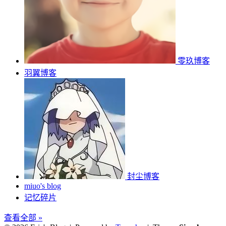
零玖博客
羽翼博客
封尘博客
miuo's blog
记忆碎片
查看全部 »