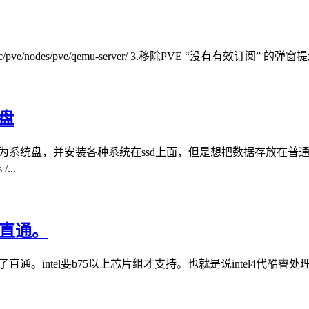
c/pve/nodes/pve/qemu-server/ 3.移除PVE “没有有效订阅” 的弹窗提示I.
硬盘
ssd作为系统盘，并安装各种系统在ssd上面，但是想把数据存放在
..
B直通。
直通。intel要b75以上芯片组才支持。也就是说intel4代酷