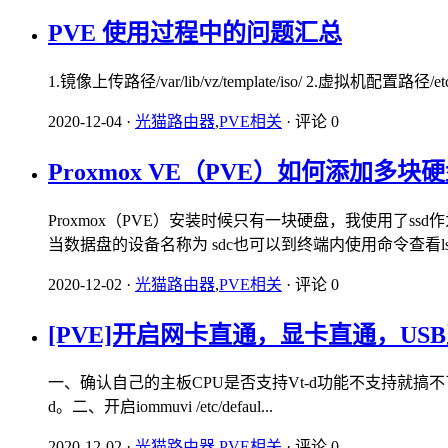
PVE 使用过程中的问题汇总
1.镜像上传路径/var/lib/vz/template/iso/ 2.虚拟机配置路径/et
2020-12-04
·
光猫路由器
,
PVE相关
·
评论 0
Proxmox VE（PVE）如何添加多块
Proxmox（PVE）安装时候只有一块硬盘，我使用了
当数据盘的设备名称为 sdc也可以到终端内使用命令查看ls /.
2020-12-02
·
光猫路由器
,
PVE相关
·
评论 0
[PVE]开启网卡直通，显卡直通，US
一、确认自己的主板CPU是否支持Vt-d功能不支持就搞不了
d。二、开启iommuvi /etc/defaul...
2020-12-02
·
光猫路由器
,
PVE相关
·
评论 0