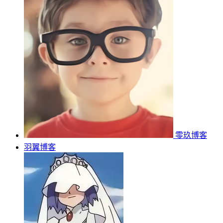
零玖博客
羽翼博客