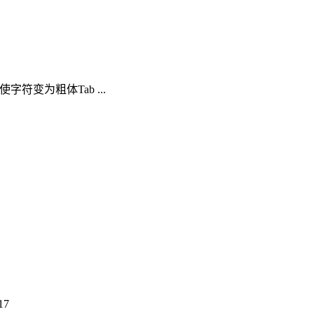
B 使字符变为粗体Tab ...
17