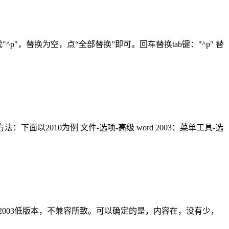
"^p"，替换为空，点“全部替换”即可。回车替换tab键："^p" 替
2010为例 文件-选项-高级 word 2003：菜单工具-选
97-2003低版本，不兼容所致。可以确定的是，内容在，没有少，