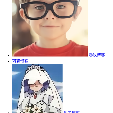
零玖博客
羽翼博客
封尘博客