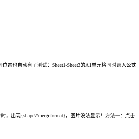
自动有了测试：Sheet1-Sheet3的A1单元格同时录入公式
，出现{shape\*mergeformat}，图片没法显示！方法一：点击