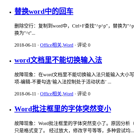
替换word中的回车
删除空行：复制到word中，Ctrl+F查找"^p^p"，替换
换为"^t"...
2018-06-11
·
Office相关
,
Word
·
评论 0
word文档里不能切换输入法
故障现象：在word文档里不能切换输入法只能输入大小写字母
项-编辑-不要勾选‘输入法控制处于活动状态’ ...
2018-06-11
·
Office相关
,
Word
·
评论 0
Word批注框里的字体突然变小
故障现象：Word批注框里的字体突然变小了。原因分析（适用
只是格式变了。 经过放大，修改字号等等，多种尝试均...