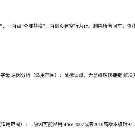
为"^p"，一直点“全部替换”，直到没有空行为止。删除所有回车：查找
 原因分析（适用范围）：鼠标误点，无意碰触快捷键 解决方法：下面以
范围）：1.原因可能是用office 2007或者2010高版本编辑