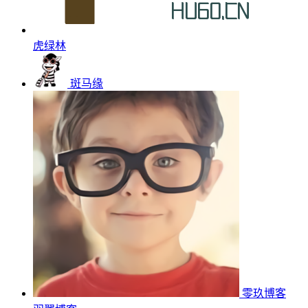
虎绿林
斑马缘
零玖博客