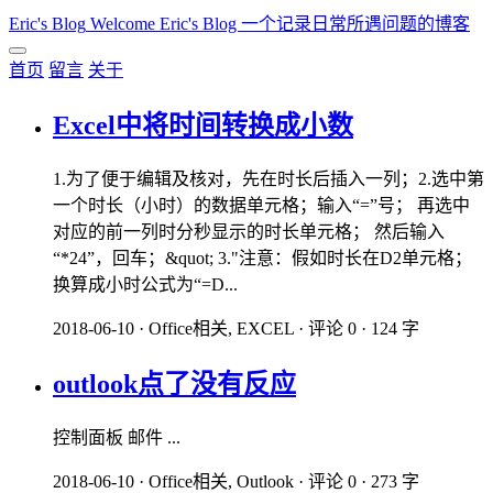
Eric's Blog
Welcome Eric's Blog 一个记录日常所遇问题的博客
首页
留言
关于
Excel中将时间转换成小数
1.为了便于编辑及核对，先在时长后插入一列；2.选中第
一个时长（小时）的数据单元格；输入“=”号； 再选中
对应的前一列时分秒显示的时长单元格； 然后输入
“*24”，回车；&quot; 3."注意：假如时长在D2单元格；
换算成小时公式为“=D...
2018-06-10
·
Office相关, EXCEL
·
评论 0
·
124 字
outlook点了没有反应
控制面板 邮件 ...
2018-06-10
·
Office相关, Outlook
·
评论 0
·
273 字