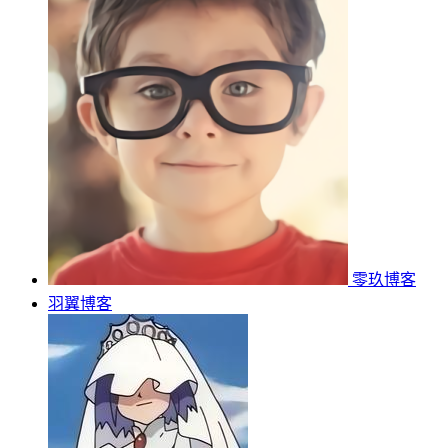
零玖博客
羽翼博客