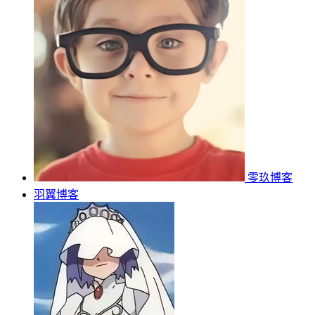
零玖博客
羽翼博客