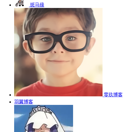
斑马缘
零玖博客
羽翼博客