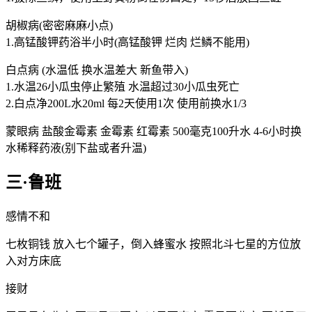
胡椒病(密密麻麻小点)
1.高锰酸钾药浴半小时(高锰酸钾 烂肉 烂鳞不能用)
白点病 (水温低 换水温差大 新鱼带入)
1.水温26小瓜虫停止繁殖 水温超过30小瓜虫死亡
2.白点净200L水20ml 每2天使用1次 使用前换水1/3
蒙眼病 盐酸金霉素 金霉素 红霉素 500毫克100升水 4-6小时换
水稀释药液(别下盐或者升温)
三·鲁班
感情不和
七枚铜钱 放入七个罐子，倒入蜂蜜水 按照北斗七星的方位放
入对方床底
接财