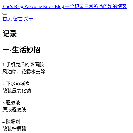
Eric's Blog
Welcome Eric's Blog 一个记录日常所遇问题的博客
首页
留言
关于
记录
一·生活妙招
1.手机壳后的双面胶
风油精，花露水去除
2.下水道堵塞
散装氢氧化钠
3.驱蚊液
原液避蚊胺
4.除垢剂
散装柠檬酸