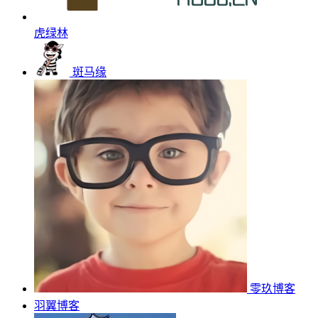
虎绿林
斑马缘
零玖博客
羽翼博客