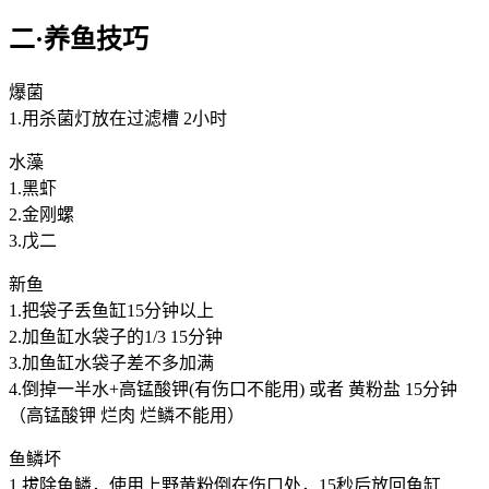
二·养鱼技巧
爆菌
1.用杀菌灯放在过滤槽 2小时
水藻
1.黑虾
2.金刚螺
3.戊二
新鱼
1.把袋子丢鱼缸15分钟以上
2.加鱼缸水袋子的1/3 15分钟
3.加鱼缸水袋子差不多加满
4.倒掉一半水+高锰酸钾(有伤口不能用) 或者 黄粉盐 15分钟
（高锰酸钾 烂肉 烂鳞不能用）
鱼鳞坏
1.拔除鱼鳞，使用上野黄粉倒在伤口处，15秒后放回鱼缸