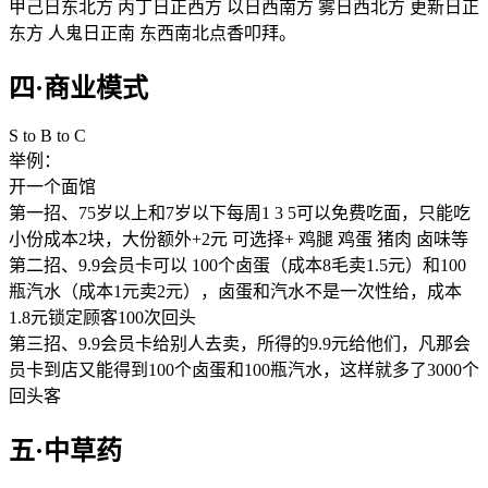
甲己日东北方 丙丁日正西方 以日西南方 雾日西北方 更新日正
东方 人鬼日正南 东西南北点香叩拜。
四·商业模式
S to B to C
举例：
开一个面馆
第一招、75岁以上和7岁以下每周1 3 5可以免费吃面，只能吃
小份成本2块，大份额外+2元 可选择+ 鸡腿 鸡蛋 猪肉 卤味等
第二招、9.9会员卡可以 100个卤蛋（成本8毛卖1.5元）和100
瓶汽水（成本1元卖2元），卤蛋和汽水不是一次性给，成本
1.8元锁定顾客100次回头
第三招、9.9会员卡给别人去卖，所得的9.9元给他们，凡那会
员卡到店又能得到100个卤蛋和100瓶汽水，这样就多了3000个
回头客
五·中草药