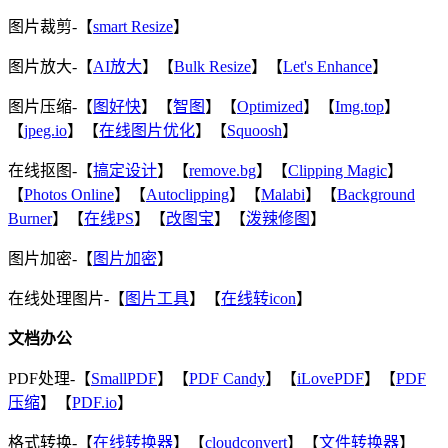
图片裁剪-【
smart Resize
】
图片放大-【
AI放大
】【
Bulk Resize
】【
Let's Enhance
】
图片压缩-【
图好快
】【
智图
】【
Optimized
】【
Img.top
】
【
jpeg.io
】【
在线图片优化
】【
Squoosh
】
在线抠图-【
搞定设计
】【
remove.bg
】【
Clipping Magic
】
【
Photos Online
】【
Autoclipping
】【
Malabi
】【
Background
Burner
】【
在线PS
】【
改图宝
】【
泼辣修图
】
图片加密-【
图片加密
】
在线处理图片-【
图片工具
】【
在线转icon
】
文档办公
PDF处理-【
SmallPDF
】【
PDF Candy
】【
iLovePDF
】【
PDF
压缩
】【
PDF.io
】
格式转换-【
在线转换器
】【
cloudconvert
】【
文件转换器
】