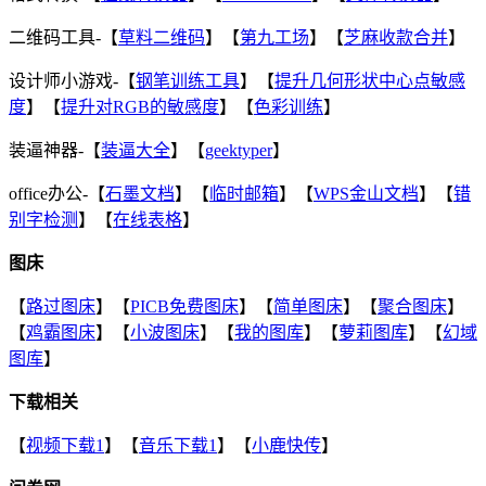
二维码工具-【
草料二维码
】【
第九工场
】【
芝麻收款合并
】
设计师小游戏-【
钢笔训练工具
】【
提升几何形状中心点敏感
度
】【
提升对RGB的敏感度
】【
色彩训练
】
装逼神器-【
装逼大全
】【
geektyper
】
office办公-【
石墨文档
】【
临时邮箱
】【
WPS金山文档
】【
错
别字检测
】【
在线表格
】
图床
【
路过图床
】【
PICB免费图床
】【
简单图床
】【
聚合图床
】
【
鸡霸图床
】【
小波图床
】【
我的图库
】【
萝莉图库
】【
幻域
图库
】
下载相关
【
视频下载1
】【
音乐下载1
】【
小鹿快传
】