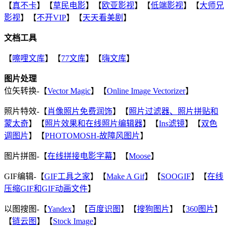
【
真不卡
】【
草民电影
】【
欧亚影视
】【
低端影视
】【
大师兄
影视
】【
不开VIP
】【
天天看美剧
】
文档工具
【
嚓哩文库
】【
77文库
】【
嗨文库
】
图片处理
位矢转换-【
Vector Magic
】【
Online Image Vectorizer
】
照片特效-【
肖像照片免费润饰
】【
照片过滤器、照片拼贴和
蒙太奇
】【
照片效果和在线照片编辑器
】【
Ins滤镜
】【
双色
调图片
】【
PHOTOMOSH-故障风图片
】
图片拼图-【
在线拼接电影字幕
】【
Moose
】
GIF编辑-【
GIF工具之家
】【
Make A Gif
】【
SOOGIF
】【
在线
压缩GIF和GIF动画文件
】
以图搜图-【
Yandex
】【
百度识图
】【
搜狗图片
】【
360图片
】
【
链云图
】【
Stock Image
】