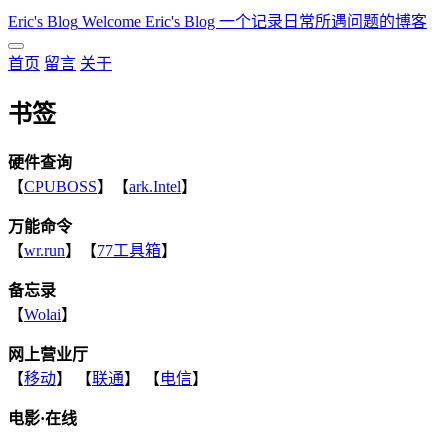
Eric's Blog
Welcome Eric's Blog 一个记录日常所遇问题的博客
首页
留言
关于
书签
硬件查询
【
CPUBOSS
】【
ark.Intel
】
万能命令
【
wr.run
】【
77工具箱
】
备忘录
【
Wolai
】
网上营业厅
【
移动
】 【
联通
】 【
电信
】
电影·在线